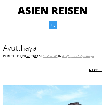
ASIEN REISEN
Main menu
Skip to content
Ayutthaya
PUBLISHED
JUNI 28, 2013
AT
1058 × 706
IN
Ausflug nach Ayutthaya
NEXT →