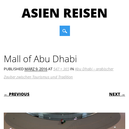
ASIEN REISEN
Main menu
Skip to content
Mall of Abu Dhabi
PUBLISHED
MÄRZ 9, 2016
AT
547 × 365
IN
Abu Dhabi – arabischer
Zauber zwischen Tourismus und Tradition
← PREVIOUS
NEXT →