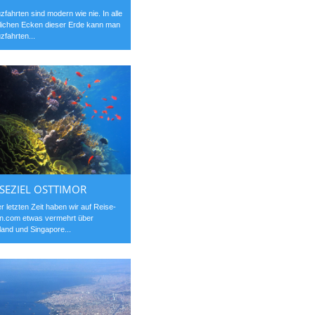
zfahrten sind modern wie nie. In alle
ichen Ecken dieser Erde kann man
zfahrten...
ISEZIEL OSTTIMOR
er letzten Zeit haben wir auf Reise-
n.com etwas vermehrt über
land und Singapore...