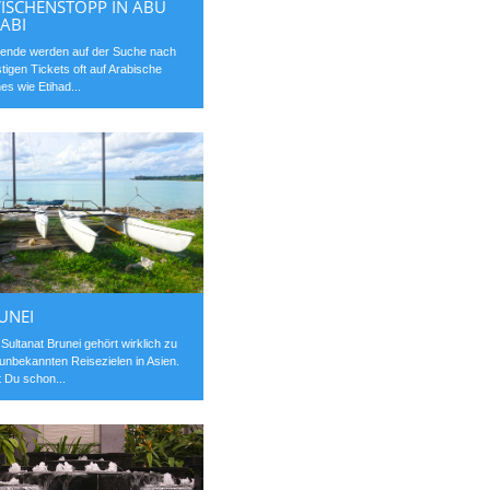
ISCHENSTOPP IN ABU
ABI
ende werden auf der Suche nach
tigen Tickets oft auf Arabische
ines wie Etihad...
UNEI
Sultanat Brunei gehört wirklich zu
unbekannten Reisezielen in Asien.
 Du schon...