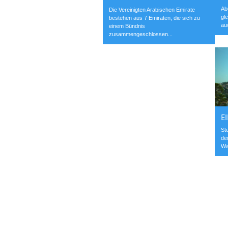
Ab
Die Vereinigten Arabischen Emirate
gl
bestehen aus 7 Emiraten, die sich zu
au
einem Bündnis
zusammengeschlossen...
E
St
de
Wa