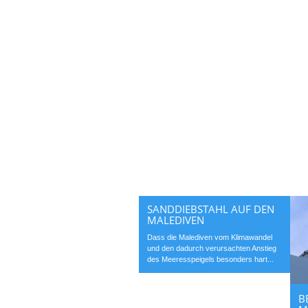
SANDDIEBSTAHL AUF DEN
MALEDIVEN
Dass die Malediven vom Klimawandel
und den dadurch verursachten Anstieg
des Meeresspeigels besonders hart...
B