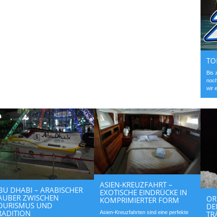
TO
Bis 
noch
wir 
ASIEN-KREUZFAHRT –
BU DHABI – ARABISCHER
EXOTISCHE EINDRÜCKE IN
AUBER ZWISCHEN
OR
KOMPRIMIERTER FORM
OURISMUS UND
DE
RADITION
TR
Asien-Kreuzfahrten sind eine perfekte