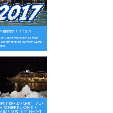
P REISEZIELE 2017
zum Jahreswechsel ist es zwar
 ein bisschen hin, trotzdem wollen
euch...
IENT-KREUZFAHRT – AUF
M SCHIFF DURCH DIE
ÄUME AUS 1001 NACHT