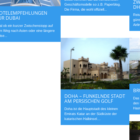
ZW
Geschäftsmodelle so z.B. Paperblog.
DH
Die Firma, die wohl offiziell...
OTELEMPFEHLUNGEN
Reis
ÜR DUBAI
güns
Airl
al ob ein kurzer Zwischenstopp auf
m Weg nach Asien oder eine längere
ise...
BR
DOHA – FUNKELNDE STADT
Das 
AM PERSISCHEN GOLF
den 
Hast
Doha ist die Hauptstadt des kleinen
Emirats Katar an der Südküste der
katarischen Halbinsel....