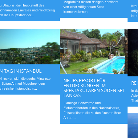
Möglichkeit diesen riesigen Kontinent
u Dhabi ist die Hauptstadt des
Kreu
von einer völlig neuen Seite
eichnamigen Emirates und gleichzeitig
mögl
kennenzulernen....
ch die Hauptstadt der...
Kreu
IN TAG IN ISTANBUL
eil recken sich die sechs Minarette
NEUES RESORT FÜR
RE
r Sultan Ahmed Moschee, dem
ENTDECKUNGEN IM
hrzeichen Istanbuls, in...
SPEKTAKULÄREN SÜDEN SRI
In d
LANKAS
Asie
Thai
Flamingo-Schwärme und
Elefantenherden in den Nationalparks,
Felsenklöster, die zu den ältesten ihrer
Art auf...