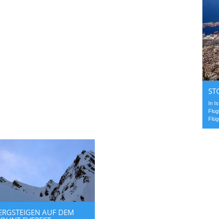
ST
In I
Flug
Flüg
ERGSTEIGEN AUF DEM