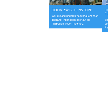
DOHA ZWISCHENSTOPP
H
F
Wer günstig und trotzdem bequem nach
Thailand, Indonesien oder auf die
Eg
Philippinen fliegen möchte,...
de
Re