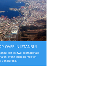
OP-OVER IN ISTANBUL
stanbul gibt es zwei internationale
häfen. Wenn auch die meisten
e von Europa...