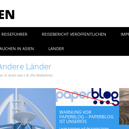
SEN
REISEFÜHRER
REISEBERICHT VERÖFFENTLICHEN
IMP
AUCHEN IN ASIEN
LÄNDER
Andere Länder
r in Asien wie z.B. die Malediven.
WARNUNG VOR
PAPERBLOG – PAPERBLOG
IST UNSERIÖS
Leute kommen auf die komischsten