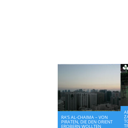
A
Z
RA’S AL-CHAIMA – VON
T
PIRATEN, DIE DEN ORIENT
T
EROBERN WOLLTEN