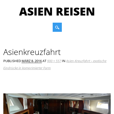
ASIEN REISEN
Main menu
Skip to content
Asienkreuzfahrt
PUBLISHED
MÄRZ 8, 2016
AT
900 × 557
IN
Asien-Kreuzfahrt – exotische
Eindrücke in komprimierter Form