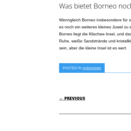
Was bietet Borneo noc
Wenngleich Borneo insbesondere für s
es noch ein weiteres kleines Juwel zu 
Bornes liegt die Klischee-Insel, und das
Ruhe, weiße Sandstrände und kristall
sein, aber die kleine Insel ist es wert.
POSTED IN
Indonesien
POST NAVIGATI
← PREVIOUS