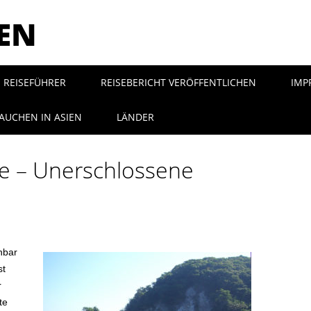
SEN
REISEFÜHRER
REISEBERICHT VERÖFFENTLICHEN
IMP
AUCHEN IN ASIEN
LÄNDER
e – Unerschlossene
n
hbar
st
r
te