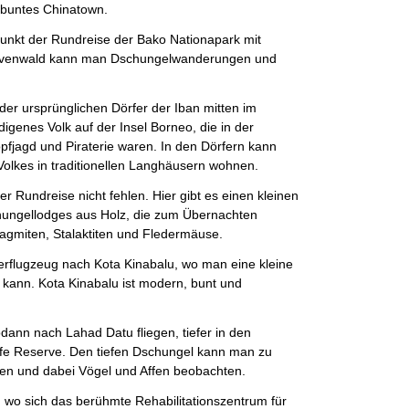
buntes Chinatown.
Punkt der Rundreise der Bako Nationapark mit
ovenwald kann man Dschungelwanderungen und
der ursprünglichen Dörfer der Iban mitten im
digenes Volk auf der Insel Borneo, die in der
opfjagd und Piraterie waren. In den Dörfern kann
olkes in traditionellen Langhäusern wohnen.
er Rundreise nicht fehlen. Hier gibt es einen kleinen
hungellodges aus Holz, die zum Übernachten
lagmiten, Stalaktiten und Fledermäuse.
erflugzeug nach Kota Kinabalu, wo man eine kleine
en kann. Kota Kinabalu ist modern, bunt und
ann nach Lahad Datu fliegen, tiefer in den
ife Reserve. Den tiefen Dschungel kann man zu
en und dabei Vögel und Affen beobachten.
 wo sich das berühmte Rehabilitationszentrum für