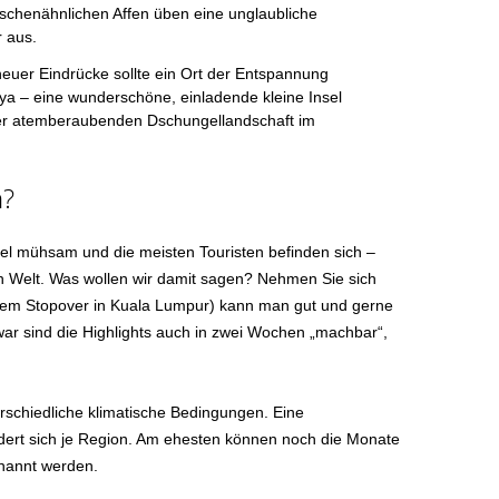
schenähnlichen Affen üben eine unglaubliche
 aus.
neuer Eindrücke sollte ein Ort der Entspannung
aya – eine wunderschöne, einladende kleine Insel
ner atemberaubenden Dschungellandschaft im
n?
egel mühsam und die meisten Touristen befinden sich –
n Welt. Was wollen wir damit sagen? Nehmen Sie sich
inem Stopover in Kuala Lumpur) kann man gut und gerne
ar sind die Highlights auch in zwei Wochen „machbar“,
erschiedliche klimatische Bedingungen. Eine
ändert sich je Region. Am ehesten können noch die Monate
enannt werden.