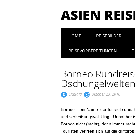
ASIEN REI
Main menu
Skip to content
HOME
REISEBILDER
REISEVORBEREITUNGEN
T
Borneo Rundreis
Dschungelwelte
Claudia
Oktober 23, 2016
Borneo – ein Name, der für viele unna
und verheißungsvoll klingt. Unnahbar i
Borneo nicht (mehr), denn immer meh
Touristen verirren sich auf die drittgröß