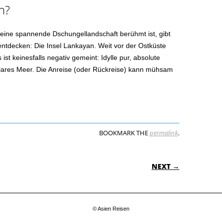
h?
eine spannende Dschungellandschaft berühmt ist, gibt
entdecken: Die Insel Lankayan. Weit vor der Ostküste
 ist keinesfalls negativ gemeint: Idylle pur, absolute
klares Meer. Die Anreise (oder Rückreise) kann mühsam
BOOKMARK THE
permalink
.
ON
NEXT →
© Asien Reisen