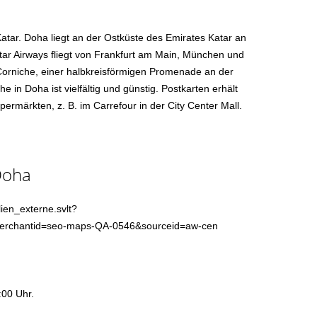
atar. Doha liegt an der Ostküste des Emirates Katar an
tar Airways fliegt von Frankfurt am Main, München und
 Corniche, einer halbkreisförmigen Promenade an der
 in Doha ist vielfältig und günstig. Postkarten erhält
rmärkten, z. B. im Carrefour in der City Center Mall.
Doha
ien_externe.svlt?
merchantid=seo-maps-QA-0546&sourceid=aw-cen
:00 Uhr.