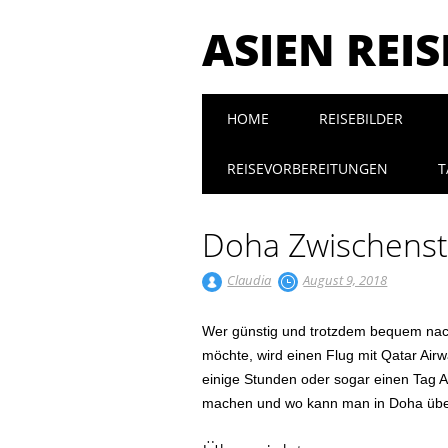
ASIEN REI
Main menu
Skip to content
HOME
REISEBILDER
REISEVORBEREITUNGEN
T
Doha Zwischens
Claudia
August 9, 2018
Wer günstig und trotzdem bequem nach 
möchte, wird einen Flug mit Qatar Ai
einige Stunden oder sogar einen Tag A
machen und wo kann man in Doha über