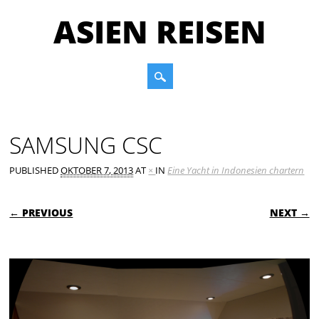
ASIEN REISEN
Main menu
Skip to content
SAMSUNG CSC
PUBLISHED
OKTOBER 7, 2013
AT
×
IN
Eine Yacht in Indonesien chartern
← PREVIOUS
NEXT →