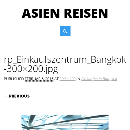
ASIEN REISEN
Main menu
Skip to content
rp_Einkaufszentrum_Bangkok
-300×200.jpg
PUBLISHED
FEBRUAR 6, 2016
AT
300 × 200
IN
Einkaufen in Bangkok
← PREVIOUS