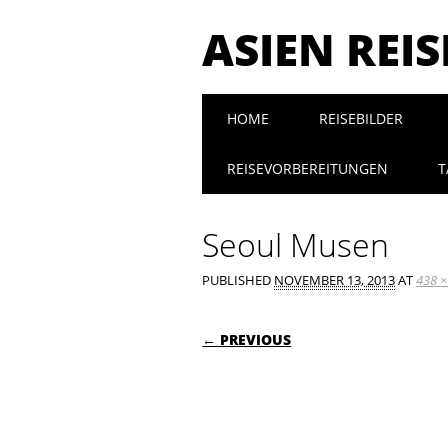
ASIEN REI
Main menu
Skip to content
HOME
REISEBILDER
REISEVORBEREITUNGEN
T
Seoul Musen
PUBLISHED
NOVEMBER 13, 2013
AT
438 ×
← PREVIOUS