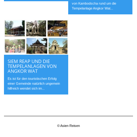
von Kambodscha rund um die
Tempelanlage Angkor Wat...
SIEM REAP UND DIE
TEMPELANLAGEN VON
ANGKOR WAT
Es ist für den touristischen Erfolg
einer Gemeinde natürlich ungemein
hilfreich wendet sich im...
© Asien Reisen