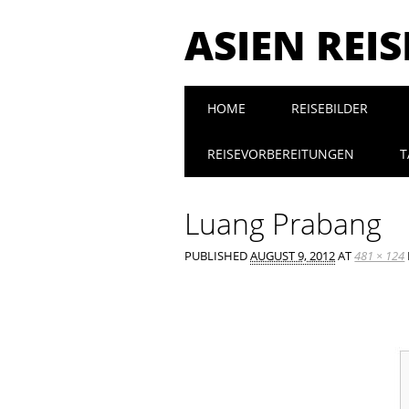
ASIEN REI
Main menu
Skip to content
HOME
REISEBILDER
REISEVORBEREITUNGEN
T
Luang Prabang
PUBLISHED
AUGUST 9, 2012
AT
481 × 124