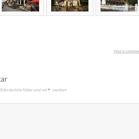
Post a comme
tar
Erforderliche Felder sind mit
*
markiert