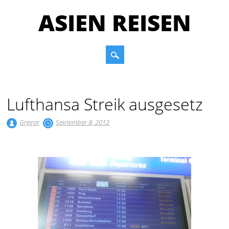
ASIEN REISEN
Main menu
Skip to content
Lufthansa Streik ausgesetz
Gregor
September 8, 2012