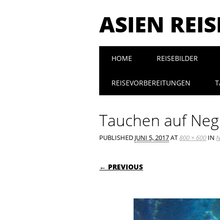
ASIEN REI
Main menu
Skip to content
HOME
REISEBILDER
REISEVORBEREITUNGEN
T
Tauchen auf Neg
PUBLISHED
JUNI 5, 2017
AT
800 × 600
IN
N
← PREVIOUS