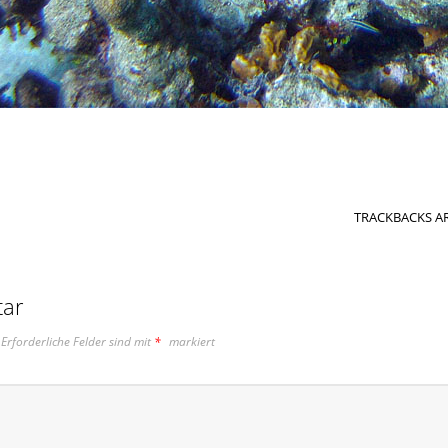
TRACKBACKS AR
tar
Erforderliche Felder sind mit
*
markiert