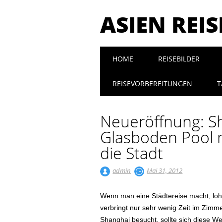
ASIEN REI
Main menu
Skip to content
HOME
REISEBILDER
REISEVORBEREITUNGEN
T
Neueröffnung: Sh
Glasboden Pool m
die Stadt
admin
Mai 31, 2012
Wenn man eine Städtereise macht, loh
verbringt nur sehr wenig Zeit im Zimm
Shanghai besucht, sollte sich diese W