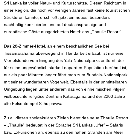
Sri Lanka ist voller Natur- und Kulturschätze. Diesen Reichtum in
einer Region, die noch vor wenigen Jahren fast keine touristischen
Strukturen kannte, erschließt jetzt ein neues, besonders
nachhaltig konzipiertes und auf deutschsprachige und
europäische Gäste ausgerichtetes Hotel: das „Thaulle Resort“.
Das 28-Zimmer-Hotel, an einem beschaulichen See bei
Tissamarahama überwiegend in Handarbeit erbaut, ist nur eine
Viertelstunde vom Eingang des Yala-Nationalparks entfernt, der
für seine ungewöhnlich starke Leoparden-Population berühmt ist;
nur ein paar Minuten länger fährt man zum Bundala-Nationalpark
mit seiner wunderbaren Vogelwelt. Ebenfalls in der unmittelbaren
Umgebung liegen unter anderem das von einheimischen Pilgern
vielbesuchte religiöse Zentrum Kataragama und der 2200 Jahre
alte Felsentempel Sithulpawwa.
Zu all diesen spektakulären Zielen bietet das neue Thaulle Resort
– „Thaulle“ bedeutet in der Sprache Sri Lankas „Ufer“ – Safaris
bzw. Exkursionen an, ebenso zu den nahen Stränden am Meer