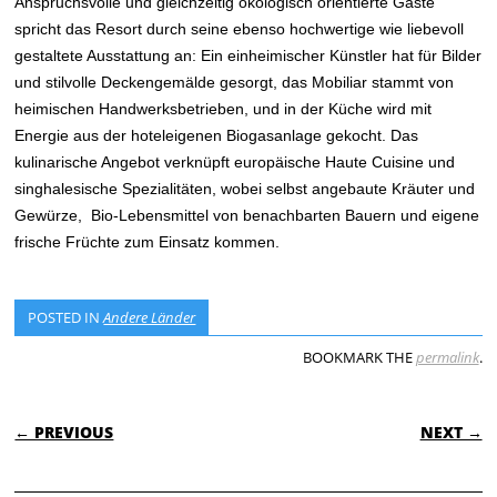
Anspruchsvolle und gleichzeitig ökologisch orientierte Gäste
spricht das Resort durch seine ebenso hochwertige wie liebevoll
gestaltete Ausstattung an: Ein einheimischer Künstler hat für Bilder
und stilvolle Deckengemälde gesorgt, das Mobiliar stammt von
heimischen Handwerksbetrieben, und in der Küche wird mit
Energie aus der hoteleigenen Biogasanlage gekocht. Das
kulinarische Angebot verknüpft europäische Haute Cuisine und
singhalesische Spezialitäten, wobei selbst angebaute Kräuter und
Gewürze, Bio-Lebensmittel von benachbarten Bauern und eigene
frische Früchte zum Einsatz kommen.
POSTED IN
Andere Länder
BOOKMARK THE
permalink
.
POST NAVIGATION
← PREVIOUS
NEXT →