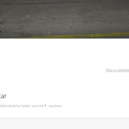
Post a comme
tar
Erforderliche Felder sind mit
*
markiert