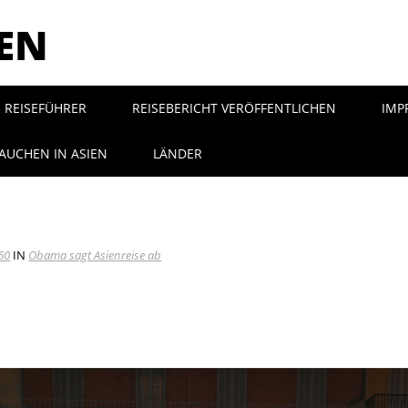
SEN
REISEFÜHRER
REISEBERICHT VERÖFFENTLICHEN
IMP
AUCHEN IN ASIEN
LÄNDER
60
IN
Obama sagt Asienreise ab