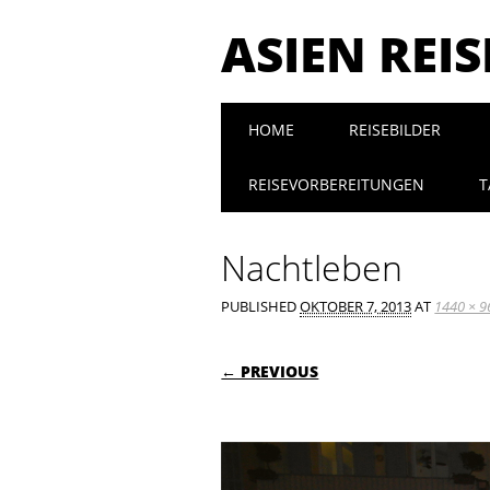
ASIEN REI
Main menu
Skip to content
HOME
REISEBILDER
REISEVORBEREITUNGEN
T
Nachtleben
PUBLISHED
OKTOBER 7, 2013
AT
1440 × 9
← PREVIOUS