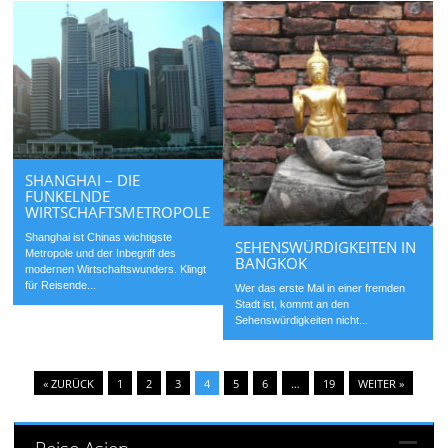
SHANGHAI – DIE
FUNKELNDE
WIRTSCHAFTSMETROPOLE
Shanghai ist Chinas wichtigste
SEHENSWÜRDIGKEITEN IN
Metropole und der Inbegriff des
BANGKOK
modernen Wirtschaftswunders. Klingt
für Reisende...
Wer das erste Mal in einer fremden
Stadt ist, kommt an den
Sehenswürdigkeiten nicht...
« ZURÜCK
1
2
3
4
5
6
…
19
WEITER »