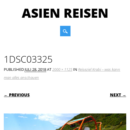
ASIEN REISEN
Main menu
Skip to content
1DSC03325
PUBLISHED
JULI 28, 2018
AT
2000 × 1125
IN
Reiseziel Krabi – was kann
man alles anschauen
← PREVIOUS
NEXT →