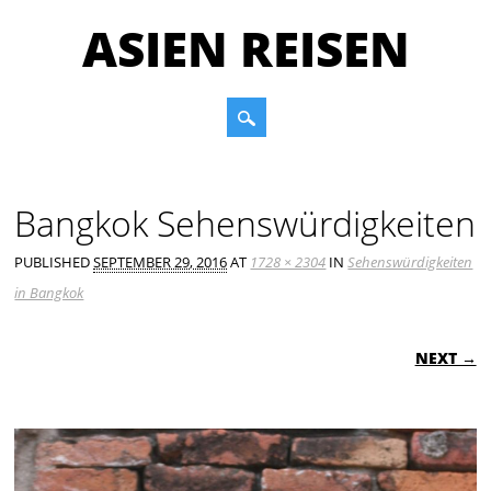
ASIEN REISEN
Main menu
Skip to content
Bangkok Sehenswürdigkeiten
PUBLISHED
SEPTEMBER 29, 2016
AT
1728 × 2304
IN
Sehenswürdigkeiten
in Bangkok
NEXT →