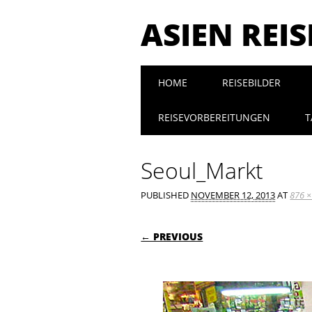
ASIEN REI
Main menu
Skip to content
HOME
REISEBILDER
REISEVORBEREITUNGEN
T
Seoul_Markt
PUBLISHED
NOVEMBER 12, 2013
AT
876 ×
← PREVIOUS