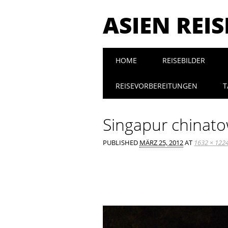
ASIEN REI
Main menu
Skip to content
HOME
REISEBILDER
REISEVORBEREITUNGEN
T
Singapur chinat
PUBLISHED
MÄRZ 25, 2012
AT
1632 × 122