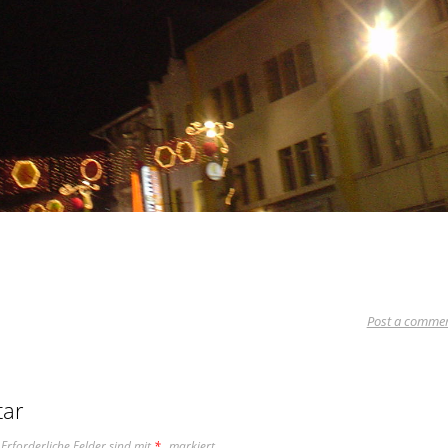
Post a comme
tar
Erforderliche Felder sind mit
*
markiert