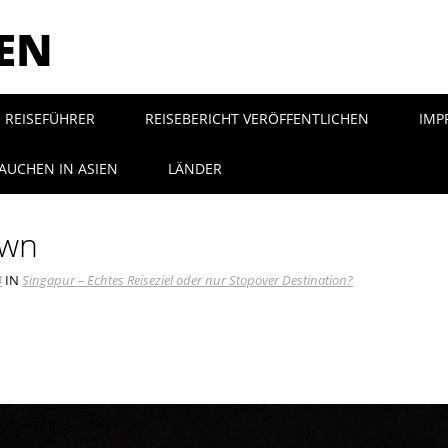
SEN
REISEFÜHRER
REISEBERICHT VERÖFFENTLICHEN
IMP
AUCHEN IN ASIEN
LÄNDER
own
4
IN
Singapur – Echtes Reiseziel oder nur Stopover Destination?