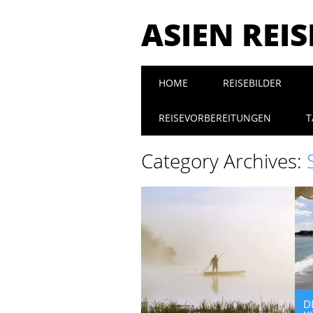
ASIEN REI
Main menu
Skip to content
HOME
REISEBILDER
REISEVORBEREITUNGEN
T
Category Archives:
D