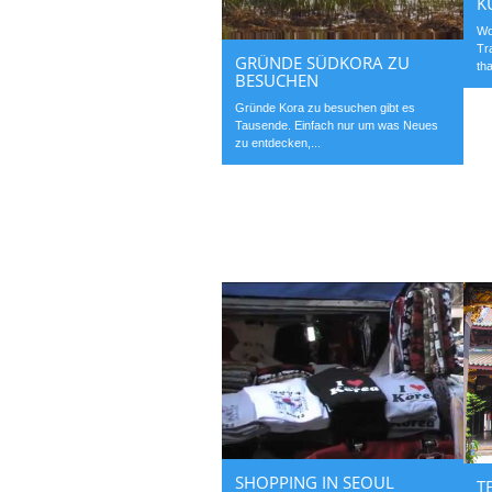
K
Wo
Tr
GRÜNDE SÜDKORA ZU
th
BESUCHEN
Gründe Kora zu besuchen gibt es
Tausende. Einfach nur um was Neues
zu entdecken,...
SHOPPING IN SEOUL
T