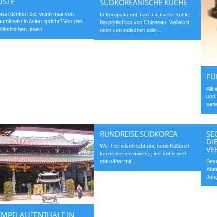
ÜSTE
SÜDKOREANISCHE KÜCHE
ran denken Sie, wenn man von
In Europa kennt man asiatische Küche
auminseln in Asien spricht? Von den
hauptsächlich von Chinesen. Vielleicht
ailändischen Inseln...
noch von indischen oder...
FÜ
Alle
und 
sehe
RUNDREISE SÜDKOREA
SE
DI
Wer Ferneisen liebt und neue Kulturen
VE
kennenlernen möchte, der sollte sich
mal näher mit...
Beso
Aben
Jung
EMPELAUFENTHALT IN