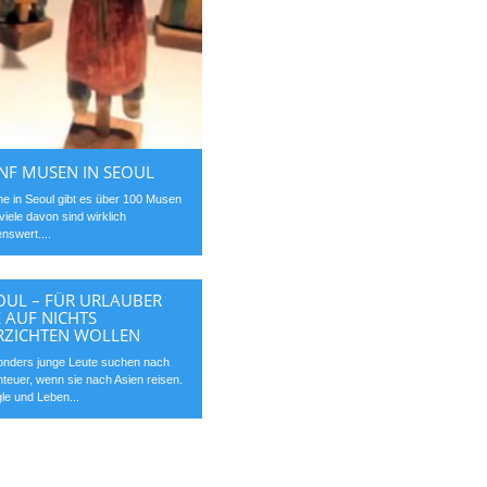
NF MUSEN IN SEOUL
ine in Seoul gibt es über 100 Musen
viele davon sind wirklich
nswert....
OUL – FÜR URLAUBER
E AUF NICHTS
RZICHTEN WOLLEN
nders junge Leute suchen nach
teuer, wenn sie nach Asien reisen.
le und Leben...