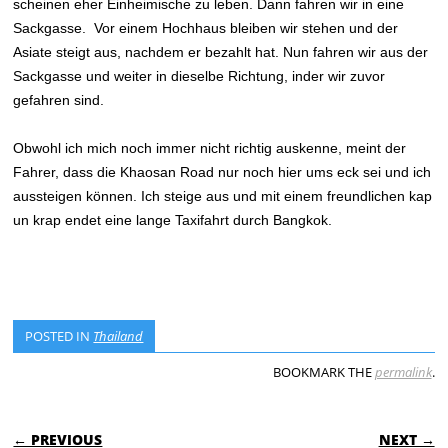
scheinen eher Einheimische zu leben. Dann fahren wir in eine
Sackgasse. Vor einem Hochhaus bleiben wir stehen und der
Asiate steigt aus, nachdem er bezahlt hat. Nun fahren wir aus der
Sackgasse und weiter in dieselbe Richtung, inder wir zuvor
gefahren sind.
Obwohl ich mich noch immer nicht richtig auskenne, meint der
Fahrer, dass die Khaosan Road nur noch hier ums eck sei und ich
aussteigen können. Ich steige aus und mit einem freundlichen kap
un krap endet eine lange Taxifahrt durch Bangkok.
POSTED IN
Thailand
BOOKMARK THE
permalink
.
POST NAVIGATION
← PREVIOUS
NEXT →