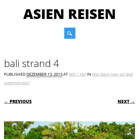
ASIEN REISEN
Main menu
Skip to content
bali strand 4
PUBLISHED
DEZEMBER 13, 2013
AT
800 × 566
IN
Was kann man auf Bali
unternehmen?
← PREVIOUS
NEXT →