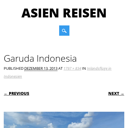
ASIEN REISEN
Main menu
Skip to content
Garuda Indonesia
PUBLISHED
DEZEMBER 13, 2013
AT
1797 × 834
IN
Inlandsflüge in
Indonesien
← PREVIOUS
NEXT →