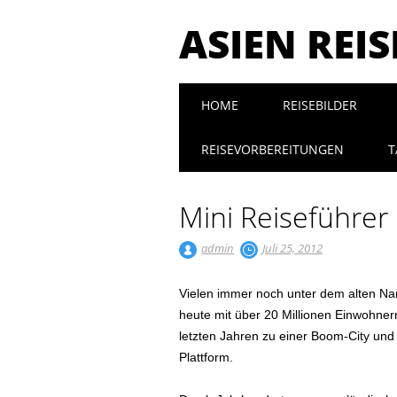
ASIEN REI
Main menu
Skip to content
HOME
REISEBILDER
REISEVORBEREITUNGEN
T
Mini Reiseführe
admin
Juli 25, 2012
Vielen immer noch unter dem alten Na
heute mit über 20 Millionen Einwohner
letzten Jahren zu einer Boom-City und
Plattform.