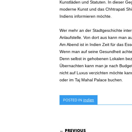
Kunstläden und Statuten. In dieser G
moderne Kunst und das Chhtrapati Shi
Indiens informieren möchte.
Wer mehr an der Stadtgeschichte interes
Anlaufstelle. Von dort aus kann man au
Am Abend ist in Indien Zeit für das E
Wenn man auf seine Gesundheit achten 
Denn selbst in gehobenen Lokalen bez
Übernachten kann man je nach Budget 
nicht auf Luxus verzichten möchte kan
oder im Taj Mahal Palace buchen.
POSTED IN
Indien
POST NAVIGATI
← PREVIOUS