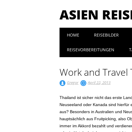
ASIEN REI
Main menu
Skip to content
HOME
REISEBILDER
REISEVORBEREITUNGEN
T
Work and Travel 
Gregor
April 22, 2013
Thailand ist sicher nicht das erste La
Neuseeland oder Kanada sind hierfür e
aus? Besonders in Australien und Neus
hauptsächlich aus Fruitpicking, also 
immer im Akkord bezahlt und verdienen