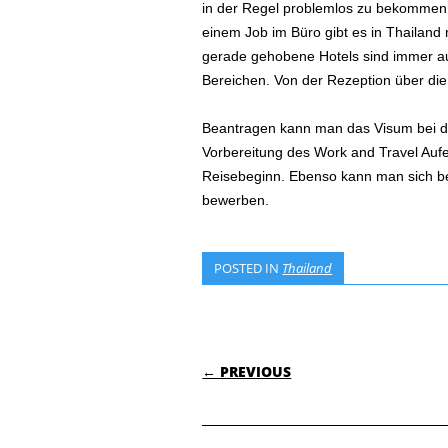
in der Regel problemlos zu bekommen 
einem Job im Büro gibt es in Thailand 
gerade gehobene Hotels sind immer au
Bereichen. Von der Rezeption über di
Beantragen kann man das Visum bei de
Vorbereitung des Work and Travel Aufe
Reisebeginn. Ebenso kann man sich ber
bewerben.
POSTED IN
Thailand
POST NAVIGATI
← PREVIOUS