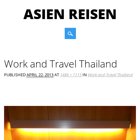
ASIEN REISEN
Main menu
Skip to content
Work and Travel Thailand
PUBLISHED
APRIL 22, 2013
AT
1486 × 1115
IN
Work and Travel Thailand