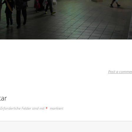
Post a comme
tar
Erforderliche Felder sind mit
*
markiert