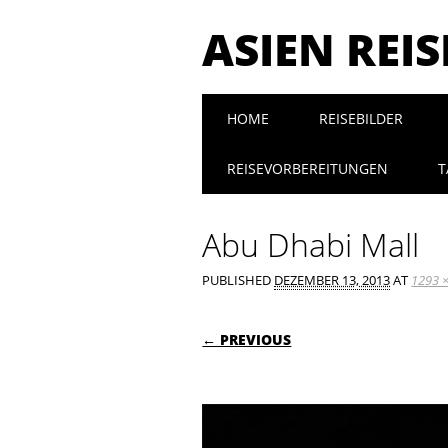
ASIEN REI
Main menu
Skip to content
HOME
REISEBILDER
REISEVORBEREITUNGEN
T
Abu Dhabi Mall
PUBLISHED
DEZEMBER 13, 2013
AT
1293 
← PREVIOUS