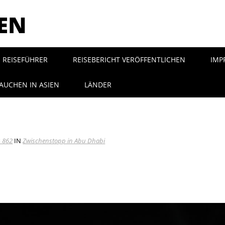
SEN
REISEFÜHRER
REISEBERICHT VERÖFFENTLICHEN
IMP
AUCHEN IN ASIEN
LÄNDER
× 862
IN
Zwischenstopp in Abu Dhabi