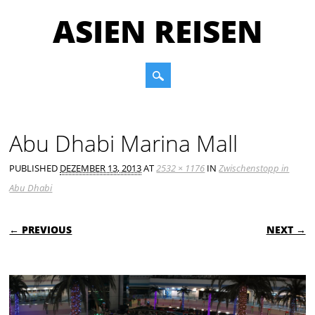
ASIEN REISEN
Main menu
Skip to content
Abu Dhabi Marina Mall
PUBLISHED
DEZEMBER 13, 2013
AT
2532 × 1176
IN
Zwischenstopp in
Abu Dhabi
← PREVIOUS
NEXT →