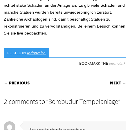
richtet stake Schäden an der Anlage an. Es gib viele Schäden und
manche Statuen wurden bereits unwiederbringlich zerstört.
Zahlreiche Archäologen sind, damit beschäftigt Statuen zu
rekonstruieren und zu vervollständigen. Bei einem Besuch können
Sie sie live beobachten.
POSTED IN
Indonesien
BOOKMARK THE
permalink
.
POST NAVIGATION
← PREVIOUS
NEXT →
2 comments to “Borobudur Tempelanlage”
Traumferienhausreisen